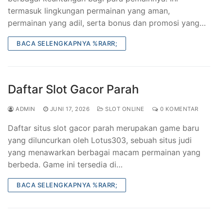
termasuk lingkungan permainan yang aman,
permainan yang adil, serta bonus dan promosi yang…
BACA SELENGKAPNYA %RARR;
Daftar Slot Gacor Parah
ADMIN
JUNI 17, 2026
SLOT ONLINE
0 KOMENTAR
Daftar situs slot gacor parah merupakan game baru
yang diluncurkan oleh Lotus303, sebuah situs judi
yang menawarkan berbagai macam permainan yang
berbeda. Game ini tersedia di…
BACA SELENGKAPNYA %RARR;