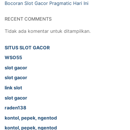
Bocoran Slot Gacor Pragmatic Hari Ini
RECENT COMMENTS
Tidak ada komentar untuk ditampilkan.
SITUS SLOT GACOR
WSO55
slot gacor
slot gacor
link slot
slot gacor
raden138
kontol, pepek, ngentod
kontol, pepek, ngentod