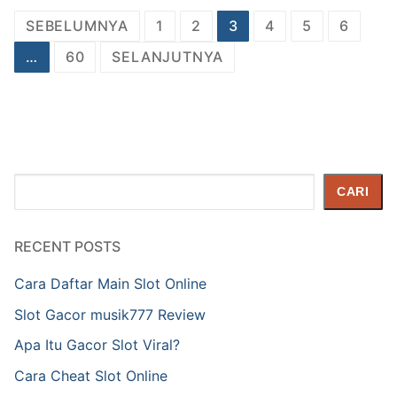
Paginasi
SEBELUMNYA
1
2
3
4
5
6
pos
…
60
SELANJUTNYA
Cari
CARI
RECENT POSTS
Cara Daftar Main Slot Online
Slot Gacor musik777 Review
Apa Itu Gacor Slot Viral?
Cara Cheat Slot Online