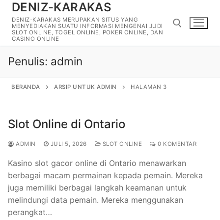
DENIZ-KARAKAS
Lompat
ke
DENIZ-KARAKAS MERUPAKAN SITUS YANG
MENYEDIAKAN SUATU INFORMASI MENGENAI JUDI
konten
SLOT ONLINE, TOGEL ONLINE, POKER ONLINE, DAN
CASINO ONLINE
Penulis:
admin
Cari:
BERANDA
ARSIP UNTUK ADMIN
HALAMAN 3
Slot Online di Ontario
ADMIN
JULI 5, 2026
SLOT ONLINE
0 KOMENTAR
Kasino slot gacor online di Ontario menawarkan
berbagai macam permainan kepada pemain. Mereka
juga memiliki berbagai langkah keamanan untuk
melindungi data pemain. Mereka menggunakan
perangkat…