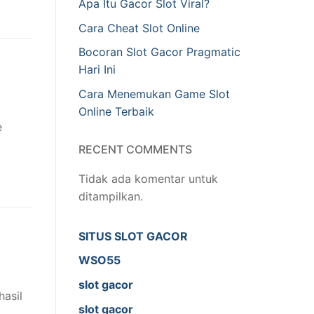
Apa Itu Gacor Slot Viral?
Cara Cheat Slot Online
Bocoran Slot Gacor Pragmatic
Hari Ini
Cara Menemukan Game Slot
Online Terbaik
e
RECENT COMMENTS
Tidak ada komentar untuk
ditampilkan.
SITUS SLOT GACOR
WSO55
slot gacor
hasil
slot gacor