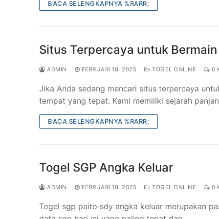
BACA SELENGKAPNYA %RARR;
Situs Terpercaya untuk Bermain
ADMIN
FEBRUARI 18, 2025
TOGEL ONLINE
0 
Jika Anda sedang mencari situs terpercaya untu
tempat yang tepat. Kami memiliki sejarah pan
BACA SELENGKAPNYA %RARR;
Togel SGP Angka Keluar
ADMIN
FEBRUARI 18, 2025
TOGEL ONLINE
0 
Togel sgp paito sdy angka keluar merupakan pasa
data sgp hari ini yang paling tepat dan…