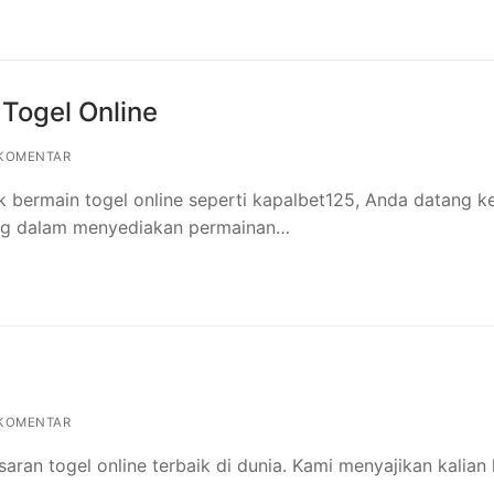
 Togel Online
KOMENTAR
k bermain togel online seperti kapalbet125, Anda datang k
jang dalam menyediakan permainan…
KOMENTAR
ran togel online terbaik di dunia. Kami menyajikan kalian 