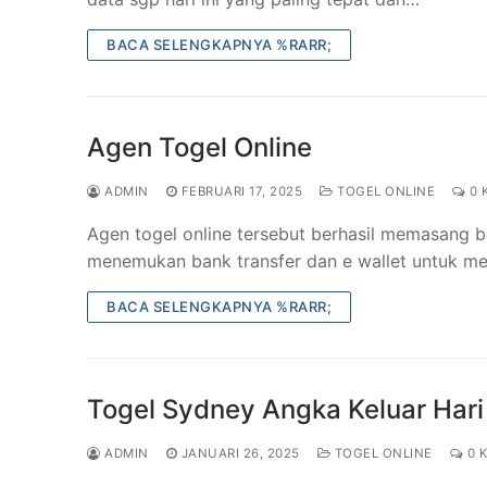
BACA SELENGKAPNYA %RARR;
Agen Togel Online
ADMIN
FEBRUARI 17, 2025
TOGEL ONLINE
0 
Agen togel online tersebut berhasil memasang be
menemukan bank transfer dan e wallet untuk m
BACA SELENGKAPNYA %RARR;
Togel Sydney Angka Keluar Hari 
ADMIN
JANUARI 26, 2025
TOGEL ONLINE
0 