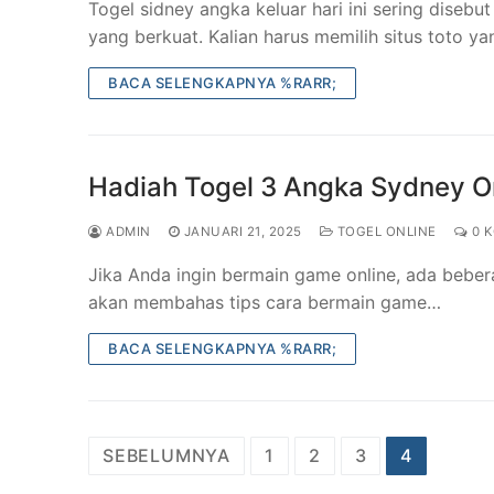
Togel sidney angka keluar hari ini sering disebu
yang berkuat. Kalian harus memilih situs toto y
BACA SELENGKAPNYA %RARR;
Hadiah Togel 3 Angka Sydney O
ADMIN
JANUARI 21, 2025
TOGEL ONLINE
0 
Jika Anda ingin bermain game online, ada bebera
akan membahas tips cara bermain game…
BACA SELENGKAPNYA %RARR;
Paginasi
SEBELUMNYA
1
2
3
4