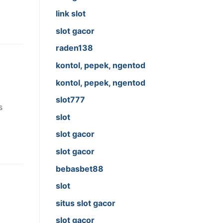
link slot
slot gacor
raden138
kontol, pepek, ngentod
kontol, pepek, ngentod
slot777
s
slot
slot gacor
slot gacor
bebasbet88
slot
situs slot gacor
slot gacor