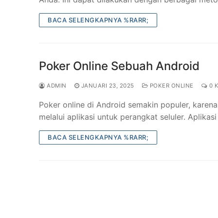
BACA SELENGKAPNYA %RARR;
Poker Online Sebuah Android
ADMIN
JANUARI 23, 2025
POKER ONLINE
0 
Poker online di Android semakin populer, kare
melalui aplikasi untuk perangkat seluler. Aplika
BACA SELENGKAPNYA %RARR;