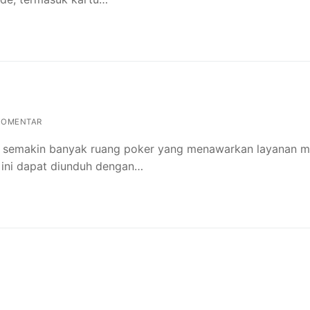
KOMENTAR
na semakin banyak ruang poker yang menawarkan layanan 
si ini dapat diunduh dengan…