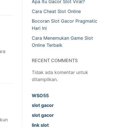
Apa Itu Gacor Slot Viral?
Cara Cheat Slot Online
Bocoran Slot Gacor Pragmatic
Hari Ini
Cara Menemukan Game Slot
Online Terbaik
ara
RECENT COMMENTS
Tidak ada komentar untuk
ditampilkan.
WSO55
slot gacor
slot gacor
akun
link slot