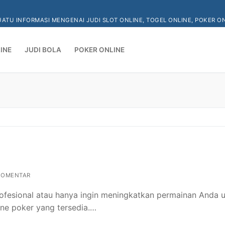
TU INFORMASI MENGENAI JUDI SLOT ONLINE, TOGEL ONLINE, POKER ON
INE
JUDI BOLA
POKER ONLINE
Cari:
KOMENTAR
rofesional atau hanya ingin meningkatkan permainan Anda 
ine poker yang tersedia.…