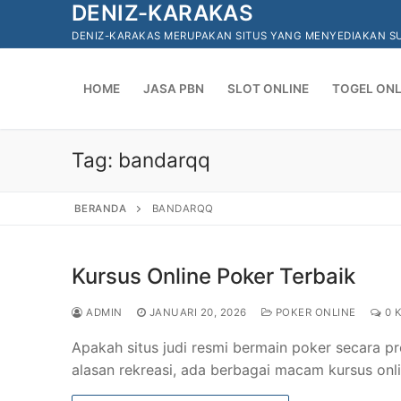
DENIZ-KARAKAS
Lompat
ke
DENIZ-KARAKAS MERUPAKAN SITUS YANG MENYEDIAKAN SUA
konten
HOME
JASA PBN
SLOT ONLINE
TOGEL ONL
Tag:
bandarqq
BERANDA
BANDARQQ
Kursus Online Poker Terbaik
ADMIN
JANUARI 20, 2026
POKER ONLINE
0 
Apakah situs judi resmi bermain poker secara p
alasan rekreasi, ada berbagai macam kursus onl