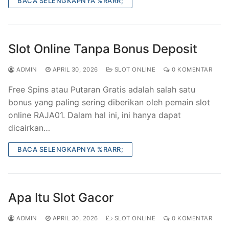
BACA SELENGKAPNYA %RARR;
Slot Online Tanpa Bonus Deposit
ADMIN
APRIL 30, 2026
SLOT ONLINE
0 KOMENTAR
Free Spins atau Putaran Gratis adalah salah satu
bonus yang paling sering diberikan oleh pemain slot
online RAJA01. Dalam hal ini, ini hanya dapat
dicairkan…
BACA SELENGKAPNYA %RARR;
Apa Itu Slot Gacor
ADMIN
APRIL 30, 2026
SLOT ONLINE
0 KOMENTAR