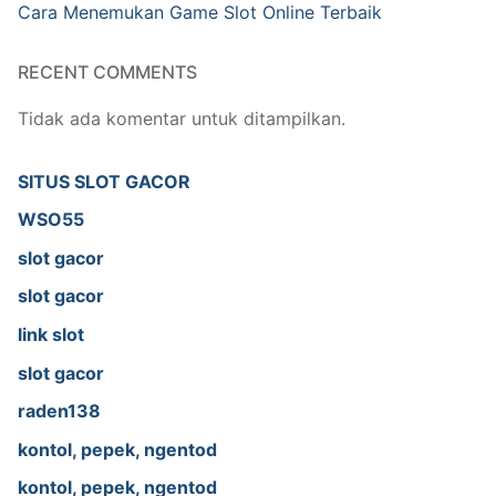
Cara Menemukan Game Slot Online Terbaik
RECENT COMMENTS
Tidak ada komentar untuk ditampilkan.
SITUS SLOT GACOR
WSO55
slot gacor
slot gacor
link slot
slot gacor
raden138
kontol, pepek, ngentod
kontol, pepek, ngentod