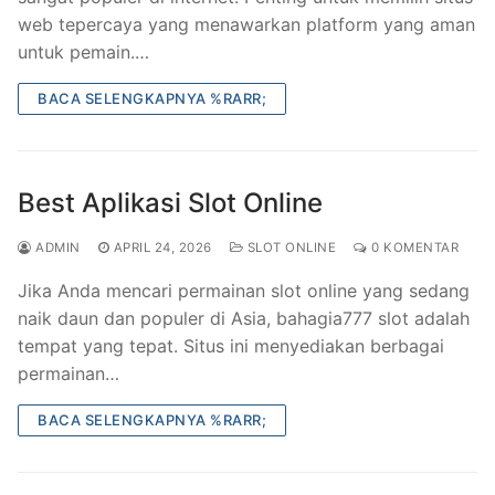
web tepercaya yang menawarkan platform yang aman
untuk pemain.…
BACA SELENGKAPNYA %RARR;
Best Aplikasi Slot Online
ADMIN
APRIL 24, 2026
SLOT ONLINE
0 KOMENTAR
Jika Anda mencari permainan slot online yang sedang
naik daun dan populer di Asia, bahagia777 slot adalah
tempat yang tepat. Situs ini menyediakan berbagai
permainan…
BACA SELENGKAPNYA %RARR;