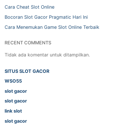
Cara Cheat Slot Online
Bocoran Slot Gacor Pragmatic Hari Ini
Cara Menemukan Game Slot Online Terbaik
RECENT COMMENTS
Tidak ada komentar untuk ditampilkan.
SITUS SLOT GACOR
WSO55
slot gacor
slot gacor
link slot
slot gacor