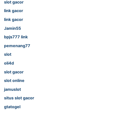
slot gacor
link gacor
link gacor
Jamin55
bpjs777 link
pemenang77
slot
oli4d
slot gacor
slot online
jamuslot
situs slot gacor
gtatogel