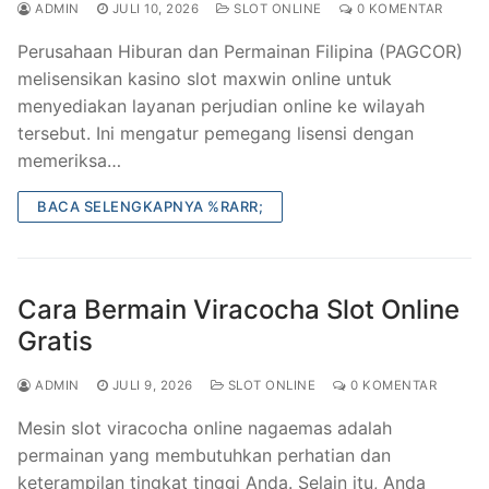
ADMIN
JULI 10, 2026
SLOT ONLINE
0 KOMENTAR
Perusahaan Hiburan dan Permainan Filipina (PAGCOR)
melisensikan kasino slot maxwin online untuk
menyediakan layanan perjudian online ke wilayah
tersebut. Ini mengatur pemegang lisensi dengan
memeriksa…
BACA SELENGKAPNYA %RARR;
Cara Bermain Viracocha Slot Online
Gratis
ADMIN
JULI 9, 2026
SLOT ONLINE
0 KOMENTAR
Mesin slot viracocha online nagaemas adalah
permainan yang membutuhkan perhatian dan
keterampilan tingkat tinggi Anda. Selain itu, Anda