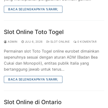
BACA SELENGKAPNYA %RARR;
Slot Online Toto Togel
ADMIN
JULI 6, 2026
SLOT ONLINE
0 KOMENTAR
Permainan slot Toto Togel online eurobet dimainkan
sepenuhnya sesuai dengan aturan ADM (Badan Bea
Cukai dan Monopoli), entitas publik Italia yang
bertanggung jawab untuk terus…
BACA SELENGKAPNYA %RARR;
Slot Online di Ontario