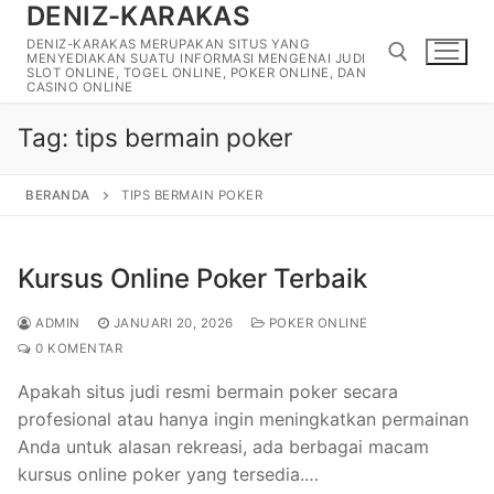
DENIZ-KARAKAS
Lompat
ke
DENIZ-KARAKAS MERUPAKAN SITUS YANG
MENYEDIAKAN SUATU INFORMASI MENGENAI JUDI
konten
SLOT ONLINE, TOGEL ONLINE, POKER ONLINE, DAN
CASINO ONLINE
Tag:
tips bermain poker
Cari:
BERANDA
TIPS BERMAIN POKER
Kursus Online Poker Terbaik
ADMIN
JANUARI 20, 2026
POKER ONLINE
0 KOMENTAR
Apakah situs judi resmi bermain poker secara
profesional atau hanya ingin meningkatkan permainan
Anda untuk alasan rekreasi, ada berbagai macam
kursus online poker yang tersedia.…