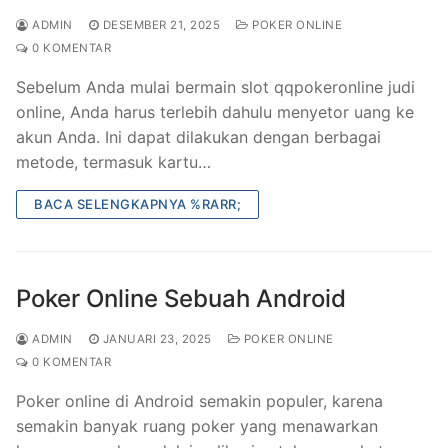
ADMIN
DESEMBER 21, 2025
POKER ONLINE
0 KOMENTAR
Sebelum Anda mulai bermain slot qqpokeronline judi
online, Anda harus terlebih dahulu menyetor uang ke
akun Anda. Ini dapat dilakukan dengan berbagai
metode, termasuk kartu…
BACA SELENGKAPNYA %RARR;
Poker Online Sebuah Android
ADMIN
JANUARI 23, 2025
POKER ONLINE
0 KOMENTAR
Poker online di Android semakin populer, karena
semakin banyak ruang poker yang menawarkan