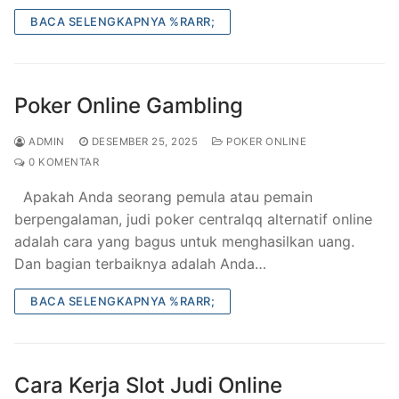
BACA SELENGKAPNYA %RARR;
Poker Online Gambling
ADMIN
DESEMBER 25, 2025
POKER ONLINE
0 KOMENTAR
Apakah Anda seorang pemula atau pemain
berpengalaman, judi poker centralqq alternatif online
adalah cara yang bagus untuk menghasilkan uang.
Dan bagian terbaiknya adalah Anda…
BACA SELENGKAPNYA %RARR;
Cara Kerja Slot Judi Online