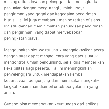
meningkatkan layanan pelanggan dan meningkatkan
penjualan dengan mengurangi jumlah upaya
pengiriman yang gagal dan kegagalan pengiriman
bisnis. Hal ini juga membantu meningkatkan efisiensi
logistik dengan meminimalkan penundaan pengiriman
dan pengiriman, yang dapat menyebabkan
peningkatan biaya.
Menggunakan slot waktu untuk mengalokasikan acara
dengan tiket dapat menjadi cara yang bagus untuk
mengontrol jumlah pengunjung, sekaligus memberikan
fleksibilitas bagi peserta. Hal ini memungkinkan
penyelenggara untuk mendapatkan kembali
kepercayaan pengunjung dan memastikan langkah-
langkah keamanan diambil untuk pengalaman yang
aman.
Gudang bisa mendapatkan keuntungan dari aplikasi