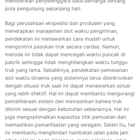
memberikan penyelenggara data berharga tentang
pola pengunjung sepanjang hari.
Bagi perusahaan ekspedisi dan produsen yang
menerapkan manajemen slot waktu pengiriman,
pendekatan ini menawarkan cara mudah untuk
mengontrol pasokan truk secara cerdas. Namun,
metode ini tidak dapat mencegah waktu puncak di
pabrik sehingga tidak menghilangkan waktu tunggu
truk yang lama. Sebaliknya, pendekatan pemesanan
slot waktu dinamis yang sistemnya terus disinkronkan
dengan situasi truk saat ini dapat menawarkan solusi
yang lebih efektif. Hal ini dapat membantu mengurangi
pemeliharaan sistem dan memastikan bahwa truk
dikirim sesuai dengan kebutuhan sebenarnya. Hal ini
juga mengoptimalkan kapasitas titik pemuatan dan
memastikan pemanfaatan yang seragam. Selain itu, hal
ini membantu menghindari hambatan jalan pada jam