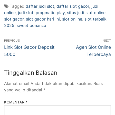
Tagged
daftar judi slot
,
daftar slot gacor
,
judi
online
,
judi slot
,
pragmatic play
,
situs judi slot online
,
slot gacor
,
slot gacor hari ini
,
slot online
,
slot terbaik
2025
,
sweet bonanza
Navigasi
PREVIOUS
NEXT
pos
Previous
Next
Link Slot Gacor Deposit
Agen Slot Online
post:
post:
5000
Terpercaya
Tinggalkan Balasan
Alamat email Anda tidak akan dipublikasikan.
Ruas
yang wajib ditandai
*
KOMENTAR
*