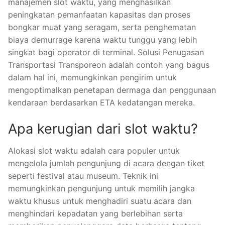
manajemen slot waktu, yang menghasilkan
peningkatan pemanfaatan kapasitas dan proses
bongkar muat yang seragam, serta penghematan
biaya demurrage karena waktu tunggu yang lebih
singkat bagi operator di terminal. Solusi Penugasan
Transportasi Transporeon adalah contoh yang bagus
dalam hal ini, memungkinkan pengirim untuk
mengoptimalkan penetapan dermaga dan penggunaan
kendaraan berdasarkan ETA kedatangan mereka.
Apa kerugian dari slot waktu?
Alokasi slot waktu adalah cara populer untuk
mengelola jumlah pengunjung di acara dengan tiket
seperti festival atau museum. Teknik ini
memungkinkan pengunjung untuk memilih jangka
waktu khusus untuk menghadiri suatu acara dan
menghindari kepadatan yang berlebihan serta