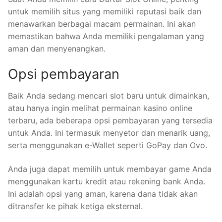
untuk memilih situs yang memiliki reputasi baik dan
menawarkan berbagai macam permainan. Ini akan
memastikan bahwa Anda memiliki pengalaman yang
aman dan menyenangkan.
Opsi pembayaran
Baik Anda sedang mencari slot baru untuk dimainkan,
atau hanya ingin melihat permainan kasino online
terbaru, ada beberapa opsi pembayaran yang tersedia
untuk Anda. Ini termasuk menyetor dan menarik uang,
serta menggunakan e-Wallet seperti GoPay dan Ovo.
Anda juga dapat memilih untuk membayar game Anda
menggunakan kartu kredit atau rekening bank Anda.
Ini adalah opsi yang aman, karena dana tidak akan
ditransfer ke pihak ketiga eksternal.