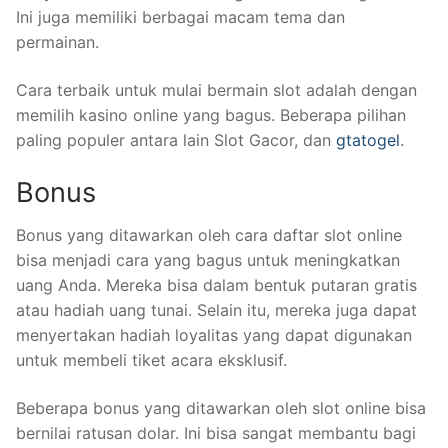
Ini juga memiliki berbagai macam tema dan
permainan.
Cara terbaik untuk mulai bermain slot adalah dengan
memilih kasino online yang bagus. Beberapa pilihan
paling populer antara lain Slot Gacor, dan
gtatogel
.
Bonus
Bonus yang ditawarkan oleh cara daftar slot online
bisa menjadi cara yang bagus untuk meningkatkan
uang Anda. Mereka bisa dalam bentuk putaran gratis
atau hadiah uang tunai. Selain itu, mereka juga dapat
menyertakan hadiah loyalitas yang dapat digunakan
untuk membeli tiket acara eksklusif.
Beberapa bonus yang ditawarkan oleh slot online bisa
bernilai ratusan dolar. Ini bisa sangat membantu bagi