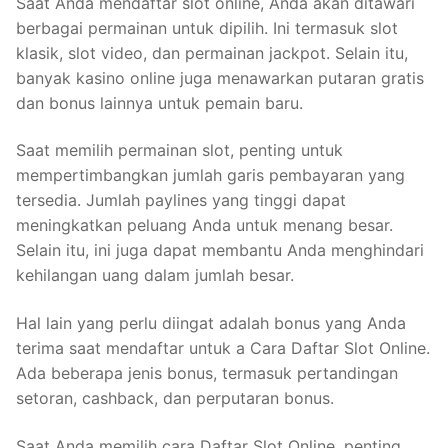
Saat Anda mendaftar slot online, Anda akan ditawari
berbagai permainan untuk dipilih. Ini termasuk slot
klasik, slot video, dan permainan jackpot. Selain itu,
banyak kasino online juga menawarkan putaran gratis
dan bonus lainnya untuk pemain baru.
Saat memilih permainan slot, penting untuk
mempertimbangkan jumlah garis pembayaran yang
tersedia. Jumlah paylines yang tinggi dapat
meningkatkan peluang Anda untuk menang besar.
Selain itu, ini juga dapat membantu Anda menghindari
kehilangan uang dalam jumlah besar.
Hal lain yang perlu diingat adalah bonus yang Anda
terima saat mendaftar untuk a Cara Daftar Slot Online.
Ada beberapa jenis bonus, termasuk pertandingan
setoran, cashback, dan perputaran bonus.
Saat Anda memilih cara Daftar Slot Online, penting