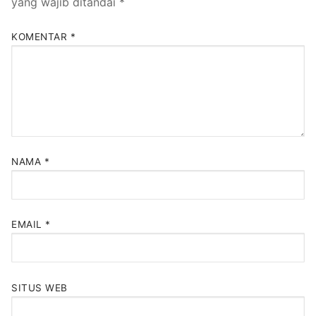
yang wajib ditandai
*
KOMENTAR
*
NAMA
*
EMAIL
*
SITUS WEB