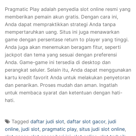
Pragmatic Play adalah penyedia slot online resmi yang
memberikan pemain akun gratis. Dengan cara ini,
Anda dapat mempraktikkan strategi Anda tanpa
mempertaruhkan uang. Situs ini juga menawarkan
game dengan persentase return to player yang tinggi.
Anda juga akan menemukan beragam fitur, seperti
jackpot dan tema yang sesuai dengan preferensi
Anda. Game-game ini tersedia di desktop dan
perangkat seluler. Selain itu, Anda dapat menggunakan
kartu kredit favorit Anda untuk melakukan penyetoran
dan penarikan. Proses mudah dan aman. Ingatlah
untuk membaca syarat dan ketentuan dengan hati-
hati.
Tagged
daftar judi slot
,
daftar slot gacor
,
judi
online
,
judi slot
,
pragmatic play
,
situs judi slot online
,