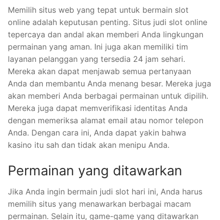
Memilih situs web yang tepat untuk bermain slot
online adalah keputusan penting. Situs judi slot online
tepercaya dan andal akan memberi Anda lingkungan
permainan yang aman. Ini juga akan memiliki tim
layanan pelanggan yang tersedia 24 jam sehari.
Mereka akan dapat menjawab semua pertanyaan
Anda dan membantu Anda menang besar. Mereka juga
akan memberi Anda berbagai permainan untuk dipilih.
Mereka juga dapat memverifikasi identitas Anda
dengan memeriksa alamat email atau nomor telepon
Anda. Dengan cara ini, Anda dapat yakin bahwa
kasino itu sah dan tidak akan menipu Anda.
Permainan yang ditawarkan
Jika Anda ingin bermain judi slot hari ini, Anda harus
memilih situs yang menawarkan berbagai macam
permainan. Selain itu, game-game yang ditawarkan