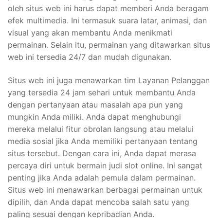
oleh situs web ini harus dapat memberi Anda beragam
efek multimedia. Ini termasuk suara latar, animasi, dan
visual yang akan membantu Anda menikmati
permainan. Selain itu, permainan yang ditawarkan situs
web ini tersedia 24/7 dan mudah digunakan.
Situs web ini juga menawarkan tim Layanan Pelanggan
yang tersedia 24 jam sehari untuk membantu Anda
dengan pertanyaan atau masalah apa pun yang
mungkin Anda miliki. Anda dapat menghubungi
mereka melalui fitur obrolan langsung atau melalui
media sosial jika Anda memiliki pertanyaan tentang
situs tersebut. Dengan cara ini, Anda dapat merasa
percaya diri untuk bermain judi slot online. Ini sangat
penting jika Anda adalah pemula dalam permainan.
Situs web ini menawarkan berbagai permainan untuk
dipilih, dan Anda dapat mencoba salah satu yang
paling sesuai dengan kepribadian Anda.