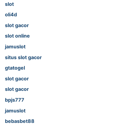
slot
oli4d
slot gacor
slot online
jamuslot
situs slot gacor
gtatogel
slot gacor
slot gacor
bpjs777
jamuslot
bebasbet88