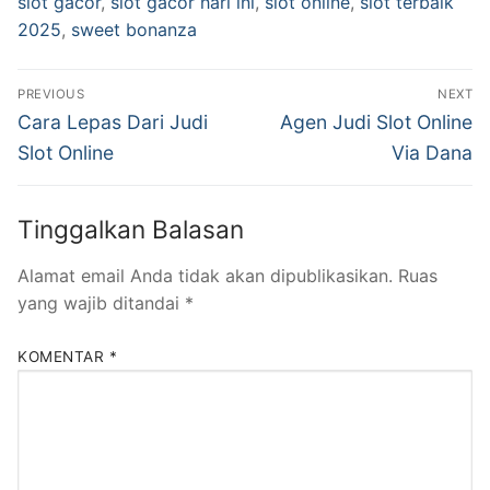
slot gacor
,
slot gacor hari ini
,
slot online
,
slot terbaik
2025
,
sweet bonanza
Navigasi
PREVIOUS
NEXT
pos
Previous
Next
Cara Lepas Dari Judi
Agen Judi Slot Online
post:
post:
Slot Online
Via Dana
Tinggalkan Balasan
Alamat email Anda tidak akan dipublikasikan.
Ruas
yang wajib ditandai
*
KOMENTAR
*