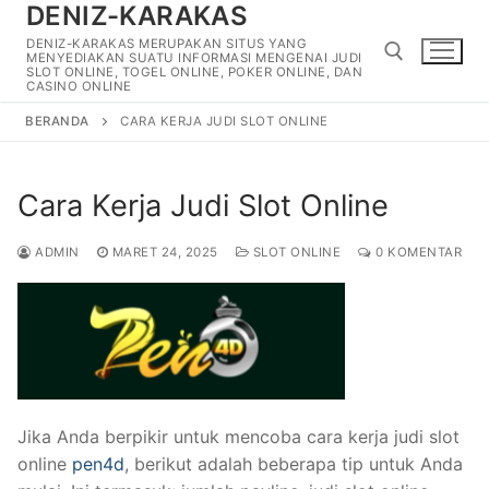
DENIZ-KARAKAS
Lompat
ke
DENIZ-KARAKAS MERUPAKAN SITUS YANG
MENYEDIAKAN SUATU INFORMASI MENGENAI JUDI
konten
SLOT ONLINE, TOGEL ONLINE, POKER ONLINE, DAN
CASINO ONLINE
BERANDA
CARA KERJA JUDI SLOT ONLINE
Cari:
Cara Kerja Judi Slot Online
ADMIN
MARET 24, 2025
SLOT ONLINE
0 KOMENTAR
Jika Anda berpikir untuk mencoba cara kerja judi slot
online
pen4d
, berikut adalah beberapa tip untuk Anda