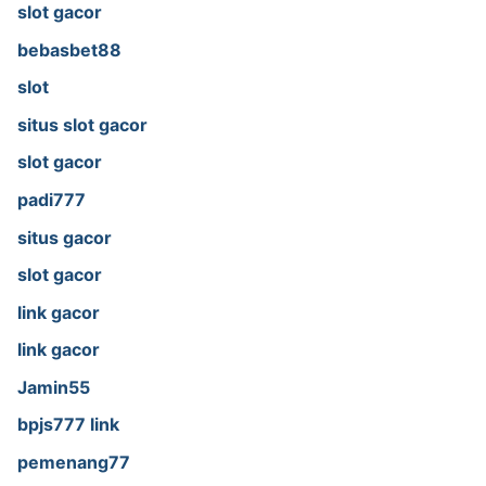
slot gacor
bebasbet88
slot
situs slot gacor
slot gacor
padi777
situs gacor
slot gacor
link gacor
link gacor
Jamin55
bpjs777 link
pemenang77