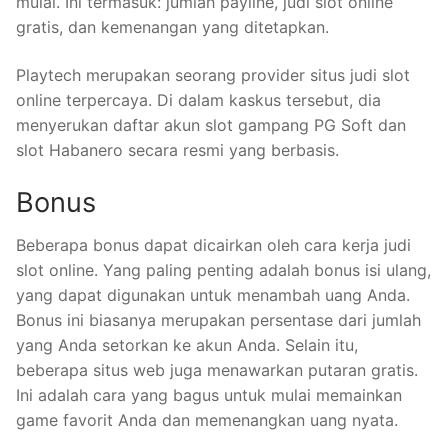
mulai. Ini termasuk: jumlah payline, judi slot online
gratis, dan kemenangan yang ditetapkan.
Playtech merupakan seorang provider situs judi slot
online terpercaya. Di dalam kaskus tersebut, dia
menyerukan daftar akun slot gampang PG Soft dan
slot Habanero secara resmi yang berbasis.
Bonus
Beberapa bonus dapat dicairkan oleh cara kerja judi
slot online. Yang paling penting adalah bonus isi ulang,
yang dapat digunakan untuk menambah uang Anda.
Bonus ini biasanya merupakan persentase dari jumlah
yang Anda setorkan ke akun Anda. Selain itu,
beberapa situs web juga menawarkan putaran gratis.
Ini adalah cara yang bagus untuk mulai memainkan
game favorit Anda dan memenangkan uang nyata.