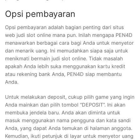
Opsi pembayaran
Opsi pembayaran adalah bagian penting dari situs
web judi slot online mana pun. Inilah mengapa PEN4D
menawarkan berbagai cara bagi Anda untuk menyetor
dan menarik uang. Ini memudahkan siapa saja untuk
menikmati bermain judi slot online. Tidak masalah
apakah Anda lebih suka menggunakan kartu kredit
atau rekening bank Anda, PEN4D siap membantu
Anda.
Untuk melakukan deposit, cukup pilih game yang ingin
Anda mainkan dan pilih tombol “DEPOSIT”. Ini akan
membuka jendela baru. Anda akan diminta untuk
masuk menggunakan nama pengguna dan kata sandi
Anda, yang dapat Anda temukan di halaman anggota.
Kemudian, ikuti petunjuk di layar untuk menyetor uang