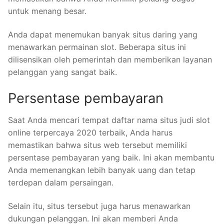
untuk menang besar.
Anda dapat menemukan banyak situs daring yang
menawarkan permainan slot. Beberapa situs ini
dilisensikan oleh pemerintah dan memberikan layanan
pelanggan yang sangat baik.
Persentase pembayaran
Saat Anda mencari tempat daftar nama situs judi slot
online terpercaya 2020 terbaik, Anda harus
memastikan bahwa situs web tersebut memiliki
persentase pembayaran yang baik. Ini akan membantu
Anda memenangkan lebih banyak uang dan tetap
terdepan dalam persaingan.
Selain itu, situs tersebut juga harus menawarkan
dukungan pelanggan. Ini akan memberi Anda