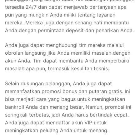
tersedia 24/7 dan dapat menjawab pertanyaan apa
pun yang mungkin Anda miliki tentang layanan
mereka. Mereka juga dengan senang hati membantu
Anda dengan permintaan deposit dan penarikan Anda.
Anda juga dapat menghubungi tim mereka melalui
obrolan langsung jika Anda memiliki masalah dengan
akun Anda. Tim dapat membantu Anda memperbaiki
masalah apa pun, termasuk kesulitan teknis.
Selain dukungan pelanggan, Anda juga dapat
memanfaatkan promosi bonus dan putaran gratis. Ini
bisa menjadi cara yang bagus untuk meningkatkan
bankroll Anda dan menang besar. Namun, promosi ini
seringkali terbatas, jadi Anda harus bertindak cepat.
Anda juga dapat mendaftar akun VIP untuk
meningkatkan peluang Anda untuk menang.