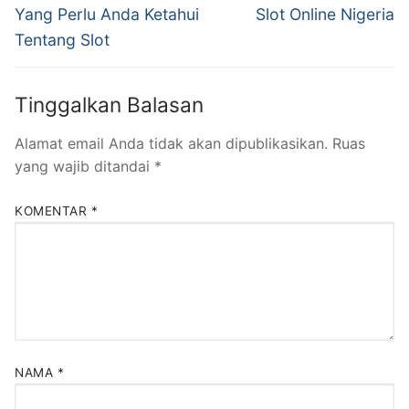
pos
Previous
Next
Yang Perlu Anda Ketahui
Slot Online Nigeria
post:
post:
Tentang Slot
Tinggalkan Balasan
Alamat email Anda tidak akan dipublikasikan.
Ruas
yang wajib ditandai
*
KOMENTAR
*
NAMA
*