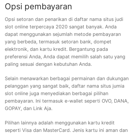
Opsi pembayaran
Opsi setoran dan penarikan di daftar nama situs judi
slot online terpercaya 2020 sangat banyak. Anda
dapat menggunakan sejumlah metode pembayaran
yang berbeda, termasuk setoran bank, dompet
elektronik, dan kartu kredit. Bergantung pada
preferensi Anda, Anda dapat memilih salah satu yang
paling sesuai dengan kebutuhan Anda.
Selain menawarkan berbagai permainan dan dukungan
pelanggan yang sangat baik, daftar nama situs jumia
slot online juga menyediakan berbagai pilihan
pembayaran. Ini termasuk e-wallet seperti OVO, DANA,
GOPAY, dan Link Aja.
Pilihan lainnya adalah menggunakan kartu kredit
seperti Visa dan MasterCard. Jenis kartu ini aman dan