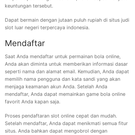
keuntungan tersebut.
Dapat bermain dengan jutaan puluh rupiah di situs judi
slot luar negeri terpercaya indonesia.
Mendaftar
Saat Anda mendaftar untuk permainan bola online,
Anda akan diminta untuk memberikan informasi dasar
seperti nama dan alamat email. Kemudian, Anda dapat
memilih nama pengguna dan kata sandi yang akan
menjaga keamanan akun Anda. Setelah Anda
mendaftar, Anda dapat memainkan game bola online
favorit Anda kapan saja.
Proses pendaftaran slot online cepat dan mudah.
Setelah mendaftar, Anda dapat menikmati semua fitur
situs. Anda bahkan dapat mengobrol dengan