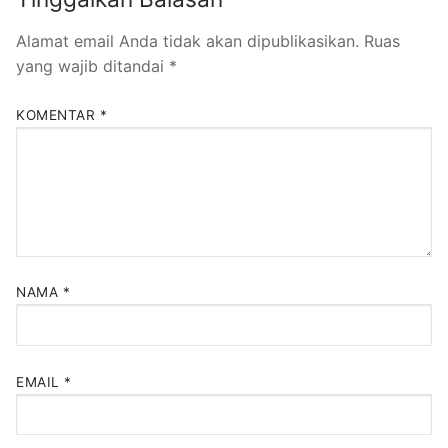
Alamat email Anda tidak akan dipublikasikan.
Ruas
yang wajib ditandai
*
KOMENTAR
*
NAMA
*
EMAIL
*