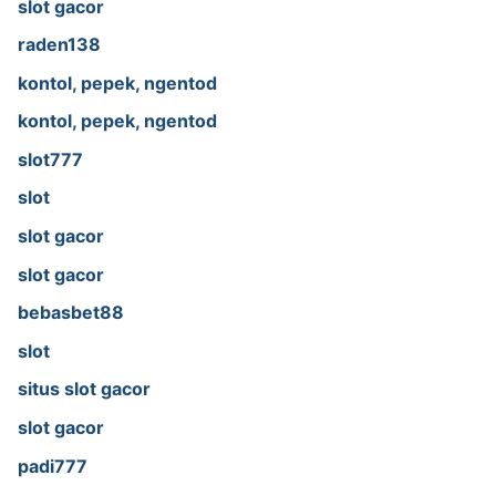
slot gacor
raden138
kontol, pepek, ngentod
kontol, pepek, ngentod
slot777
slot
slot gacor
slot gacor
bebasbet88
slot
situs slot gacor
slot gacor
padi777