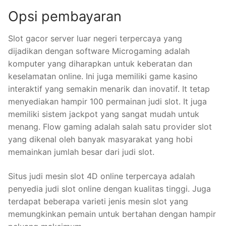
Opsi pembayaran
Slot gacor server luar negeri terpercaya yang
dijadikan dengan software Microgaming adalah
komputer yang diharapkan untuk keberatan dan
keselamatan online. Ini juga memiliki game kasino
interaktif yang semakin menarik dan inovatif. It tetap
menyediakan hampir 100 permainan judi slot. It juga
memiliki sistem jackpot yang sangat mudah untuk
menang. Flow gaming adalah salah satu provider slot
yang dikenal oleh banyak masyarakat yang hobi
memainkan jumlah besar dari judi slot.
Situs judi mesin slot 4D online terpercaya adalah
penyedia judi slot online dengan kualitas tinggi. Juga
terdapat beberapa varieti jenis mesin slot yang
memungkinkan pemain untuk bertahan dengan hampir