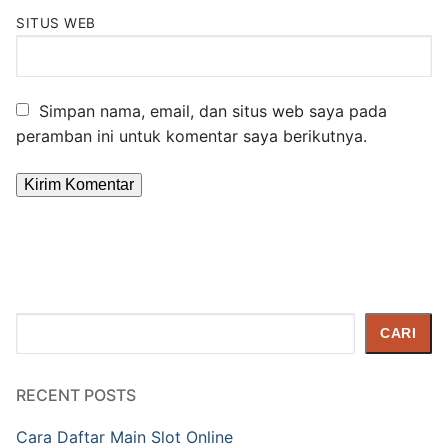
SITUS WEB
Simpan nama, email, dan situs web saya pada
peramban ini untuk komentar saya berikutnya.
Cari
CARI
RECENT POSTS
Cara Daftar Main Slot Online