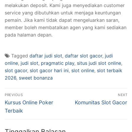
melakukan deposit. Kami juga menyediakan customer
service yang dibutuhkan untuk menjaga keuntungan
pemain. Jika kami tidak dapat mengeluarkan saran,
member boleh membatalkan agen yang kami sediakan
pada halaman depan.
Tagged
daftar judi slot
,
daftar slot gacor
,
judi
online
,
judi slot
,
pragmatic play
,
situs judi slot online
,
slot gacor
,
slot gacor hari ini
,
slot online
,
slot terbaik
2026
,
sweet bonanza
Navigasi
PREVIOUS
NEXT
pos
Previous
Next
Kursus Online Poker
Komunitas Slot Gacor
post:
post:
Terbaik
Tinggalkan Balasan