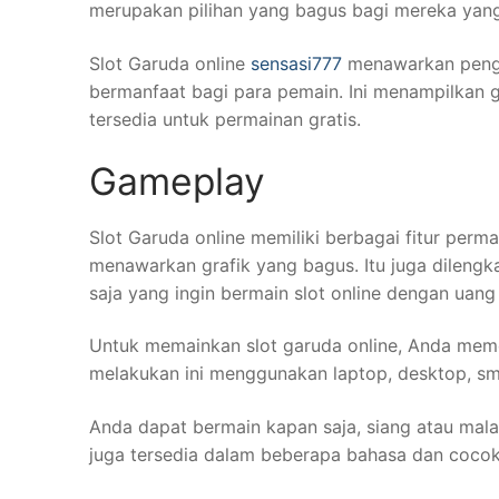
merupakan pilihan yang bagus bagi mereka yan
Slot Garuda online
sensasi777
menawarkan penga
bermanfaat bagi para pemain. Ini menampilkan gra
tersedia untuk permainan gratis.
Gameplay
Slot Garuda online memiliki berbagai fitur perm
menawarkan grafik yang bagus. Itu juga dilengk
saja yang ingin bermain slot online dengan uan
Untuk memainkan slot garuda online, Anda meme
melakukan ini menggunakan laptop, desktop, sma
Anda dapat bermain kapan saja, siang atau malam
juga tersedia dalam beberapa bahasa dan cocok 