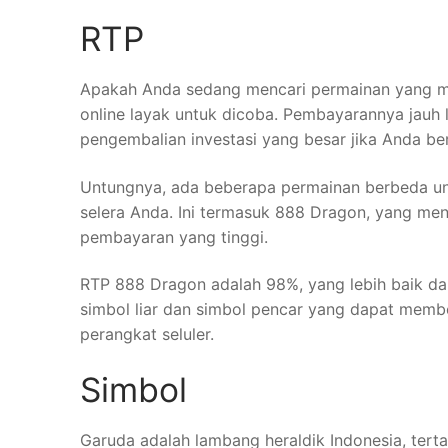
RTP
Apakah Anda sedang mencari permainan yang me
online layak untuk dicoba. Pembayarannya jauh 
pengembalian investasi yang besar jika Anda ber
Untungnya, ada beberapa permainan berbeda unt
selera Anda. Ini termasuk 888 Dragon, yang m
pembayaran yang tinggi.
RTP 888 Dragon adalah 98%, yang lebih baik dari
simbol liar dan simbol pencar yang dapat member
perangkat seluler.
Simbol
Garuda adalah lambang heraldik Indonesia, terta