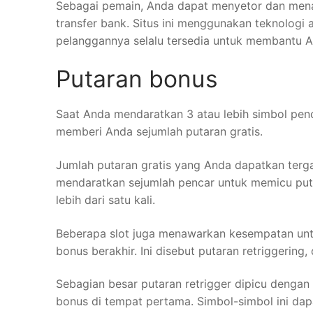
Sebagai pemain, Anda dapat menyetor dan mena
transfer bank. Situs ini menggunakan teknologi 
pelanggannya selalu tersedia untuk membantu A
Putaran bonus
Saat Anda mendaratkan 3 atau lebih simbol penc
memberi Anda sejumlah putaran gratis.
Jumlah putaran gratis yang Anda dapatkan ter
mendaratkan sejumlah pencar untuk memicu put
lebih dari satu kali.
Beberapa slot juga menawarkan kesempatan unt
bonus berakhir. Ini disebut putaran retriggering,
Sebagian besar putaran retrigger dipicu denga
bonus di tempat pertama. Simbol-simbol ini dap