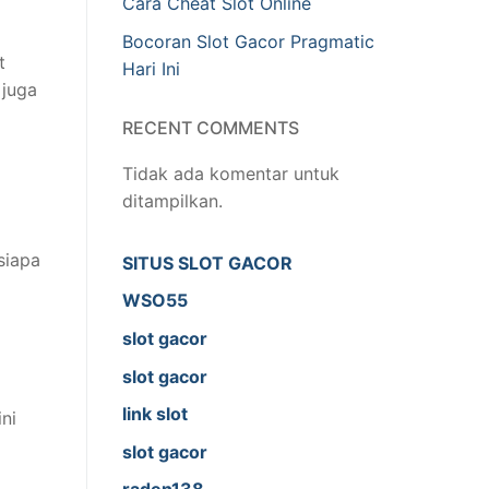
Cara Cheat Slot Online
Bocoran Slot Gacor Pragmatic
t
Hari Ini
 juga
RECENT COMMENTS
Tidak ada komentar untuk
ditampilkan.
siapa
SITUS SLOT GACOR
WSO55
slot gacor
slot gacor
link slot
ni
slot gacor