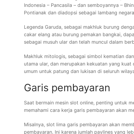
Indonesia – Pancasila – dan semboyannya – Bhinn
Pontianak dan diadopsi sebagai lambang negara 
Legenda Garuda, sebagai makhluk burung dengan
cakar elang atau burung pemakan bangkai, dapat
sebagai musuh ular dan telah muncul dalam berba
Makhluk mitologis, sebagai simbol kematian dan
utama ular, dan merupakan kekuatan yang kuat d
umum untuk patung dan lukisan di seluruh wilay
Garis pembayaran
Saat bermain mesin slot online, penting untuk
memahami cara kerja garis pembayaran akan m
Misalnya, slot lima garis pembayaran akan memb
pembayaran. Ini karena jumlah paylines yang leb