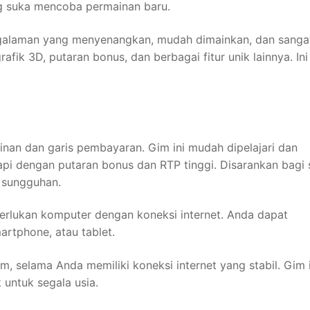
g suka mencoba permainan baru.
laman yang menyenangkan, mudah dimainkan, dan sanga
fik 3D, putaran bonus, dan berbagai fitur unik lainnya. Ini
ainan dan garis pembayaran. Gim ini mudah dipelajari dan
api dengan putaran bonus dan RTP tinggi. Disarankan bagi 
g sungguhan.
rlukan komputer dengan koneksi internet. Anda dapat
rtphone, atau tablet.
, selama Anda memiliki koneksi internet yang stabil. Gim i
untuk segala usia.