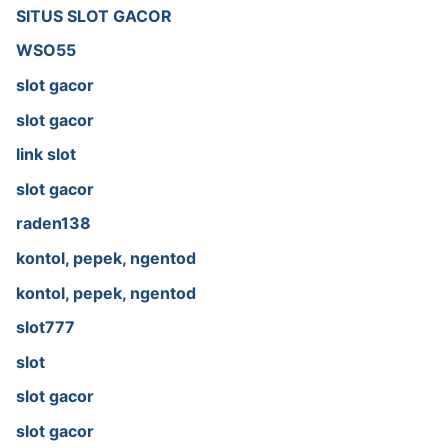
SITUS SLOT GACOR
WSO55
slot gacor
slot gacor
link slot
slot gacor
raden138
kontol, pepek, ngentod
kontol, pepek, ngentod
slot777
slot
slot gacor
slot gacor