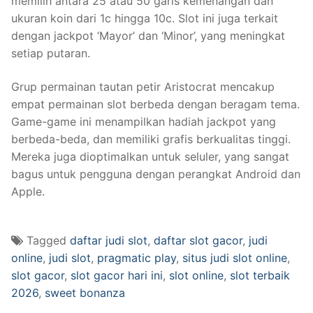
memilih antara 25 atau 50 garis kemenangan dan
ukuran koin dari 1c hingga 10c. Slot ini juga terkait
dengan jackpot ‘Mayor’ dan ‘Minor’, yang meningkat
setiap putaran.
Grup permainan tautan petir Aristocrat mencakup
empat permainan slot berbeda dengan beragam tema.
Game-game ini menampilkan hadiah jackpot yang
berbeda-beda, dan memiliki grafis berkualitas tinggi.
Mereka juga dioptimalkan untuk seluler, yang sangat
bagus untuk pengguna dengan perangkat Android dan
Apple.
Tagged
daftar judi slot
,
daftar slot gacor
,
judi
online
,
judi slot
,
pragmatic play
,
situs judi slot online
,
slot gacor
,
slot gacor hari ini
,
slot online
,
slot terbaik
2026
,
sweet bonanza