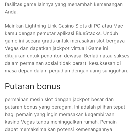
fasilitas game lainnya yang menambah kemenangan
Anda.
Mainkan Lightning Link Casino Slots di PC atau Mac
kamu dengan pemutar aplikasi BlueStacks. Unduh
game ini secara gratis untuk merasakan slot bergaya
Vegas dan dapatkan jackpot virtual! Game ini
ditujukan untuk penonton dewasa. Berlatih atau sukses
dalam permainan sosial tidak berarti kesuksesan di
masa depan dalam perjudian dengan uang sungguhan.
Putaran bonus
permainan mesin slot dengan jackpot besar dan
putaran bonus yang beragam. Ini adalah pilihan tepat
bagi pemain yang ingin merasakan kegembiraan
kasino Vegas tanpa meninggalkan rumah. Pemain
dapat memaksimalkan potensi kemenangannya