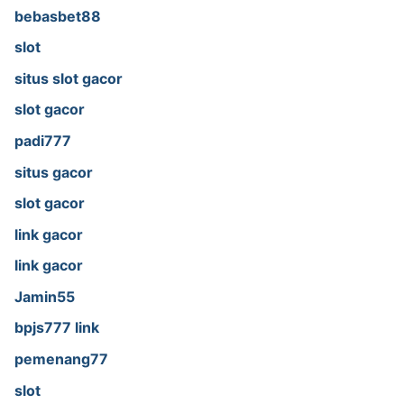
bebasbet88
slot
situs slot gacor
slot gacor
padi777
situs gacor
slot gacor
link gacor
link gacor
Jamin55
bpjs777 link
pemenang77
slot