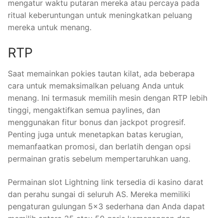
mengatur waktu putaran mereka atau percaya pada
ritual keberuntungan untuk meningkatkan peluang
mereka untuk menang.
RTP
Saat memainkan pokies tautan kilat, ada beberapa
cara untuk memaksimalkan peluang Anda untuk
menang. Ini termasuk memilih mesin dengan RTP lebih
tinggi, mengaktifkan semua paylines, dan
menggunakan fitur bonus dan jackpot progresif.
Penting juga untuk menetapkan batas kerugian,
memanfaatkan promosi, dan berlatih dengan opsi
permainan gratis sebelum mempertaruhkan uang.
Permainan slot Lightning link tersedia di kasino darat
dan perahu sungai di seluruh AS. Mereka memiliki
pengaturan gulungan 5×3 sederhana dan Anda dapat