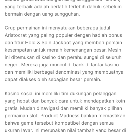
yang terbaik adalah berlatih terlebih dahulu sebelum
bermain dengan uang sungguhan.
Grup permainan ini menyatukan beberapa judul
Aristocrat yang paling populer dengan hadiah bonus
dan fitur Hold & Spin Jackpot yang memberi pemain
kesempatan untuk meraih kemenangan besar. Mesin
ini ditemukan di kasino dan perahu sungai di seluruh
negeri. Mereka juga muncul di bank di lantai kasino
dan memiliki berbagai denominasi yang membuatnya
dapat diakses oleh sebagian besar pemain.
Kasino sosial ini memiliki tim dukungan pelanggan
yang hebat dan banyak cara untuk mendapatkan koin
gratis. Mudah dinavigasi dan memiliki banyak pilihan
permainan slot. Product Madness bahkan memastikan
bahwa game tersebut kompatibel dengan semua
ukuran layar. Ini merupakan nilai tambah yang besar di