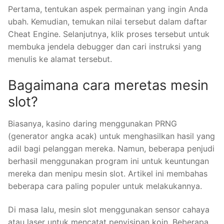
Pertama, tentukan aspek permainan yang ingin Anda
ubah. Kemudian, temukan nilai tersebut dalam daftar
Cheat Engine. Selanjutnya, klik proses tersebut untuk
membuka jendela debugger dan cari instruksi yang
menulis ke alamat tersebut.
Bagaimana cara meretas mesin
slot?
Biasanya, kasino daring menggunakan PRNG
(generator angka acak) untuk menghasilkan hasil yang
adil bagi pelanggan mereka. Namun, beberapa penjudi
berhasil menggunakan program ini untuk keuntungan
mereka dan menipu mesin slot. Artikel ini membahas
beberapa cara paling populer untuk melakukannya.
Di masa lalu, mesin slot menggunakan sensor cahaya
atau laser untuk mencatat penyisipan koin. Beberapa