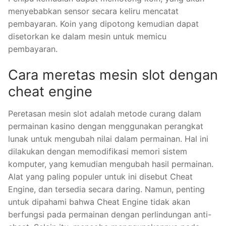
menyebabkan sensor secara keliru mencatat
pembayaran. Koin yang dipotong kemudian dapat
disetorkan ke dalam mesin untuk memicu
pembayaran.
Cara meretas mesin slot dengan
cheat engine
Peretasan mesin slot adalah metode curang dalam
permainan kasino dengan menggunakan perangkat
lunak untuk mengubah nilai dalam permainan. Hal ini
dilakukan dengan memodifikasi memori sistem
komputer, yang kemudian mengubah hasil permainan.
Alat yang paling populer untuk ini disebut Cheat
Engine, dan tersedia secara daring. Namun, penting
untuk dipahami bahwa Cheat Engine tidak akan
berfungsi pada permainan dengan perlindungan anti-