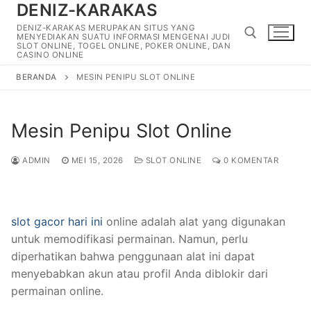
DENIZ-KARAKAS
Lompat
ke
DENIZ-KARAKAS MERUPAKAN SITUS YANG
MENYEDIAKAN SUATU INFORMASI MENGENAI JUDI
konten
SLOT ONLINE, TOGEL ONLINE, POKER ONLINE, DAN
CASINO ONLINE
BERANDA
MESIN PENIPU SLOT ONLINE
Cari:
Mesin Penipu Slot Online
ADMIN
MEI 15, 2026
SLOT ONLINE
0 KOMENTAR
slot gacor hari ini
online adalah alat yang digunakan
untuk memodifikasi permainan. Namun, perlu
diperhatikan bahwa penggunaan alat ini dapat
menyebabkan akun atau profil Anda diblokir dari
permainan online.