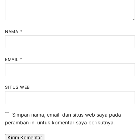
NAMA
*
EMAIL
*
SITUS WEB
Simpan nama, email, dan situs web saya pada
peramban ini untuk komentar saya berikutnya.