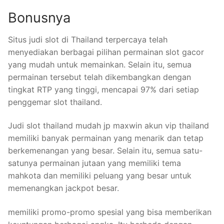
Bonusnya
Situs judi slot di Thailand terpercaya telah
menyediakan berbagai pilihan permainan slot gacor
yang mudah untuk memainkan. Selain itu, semua
permainan tersebut telah dikembangkan dengan
tingkat RTP yang tinggi, mencapai 97% dari setiap
penggemar slot thailand.
Judi slot thailand mudah jp maxwin akun vip thailand
memiliki banyak permainan yang menarik dan tetap
berkemenangan yang besar. Selain itu, semua satu-
satunya permainan jutaan yang memiliki tema
mahkota dan memiliki peluang yang besar untuk
memenangkan jackpot besar.
memiliki promo-promo spesial yang bisa memberikan