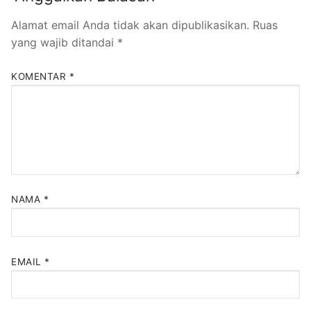
Alamat email Anda tidak akan dipublikasikan.
Ruas
yang wajib ditandai
*
KOMENTAR
*
NAMA
*
EMAIL
*