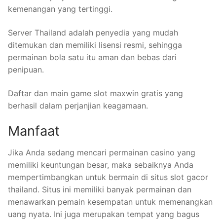
kemenangan yang tertinggi.
Server Thailand adalah penyedia yang mudah
ditemukan dan memiliki lisensi resmi, sehingga
permainan bola satu itu aman dan bebas dari
penipuan.
Daftar dan main game slot maxwin gratis yang
berhasil dalam perjanjian keagamaan.
Manfaat
Jika Anda sedang mencari permainan casino yang
memiliki keuntungan besar, maka sebaiknya Anda
mempertimbangkan untuk bermain di situs slot gacor
thailand. Situs ini memiliki banyak permainan dan
menawarkan pemain kesempatan untuk memenangkan
uang nyata. Ini juga merupakan tempat yang bagus