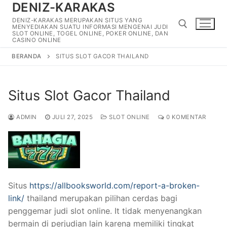
DENIZ-KARAKAS
Lompat
ke
DENIZ-KARAKAS MERUPAKAN SITUS YANG
MENYEDIAKAN SUATU INFORMASI MENGENAI JUDI
konten
SLOT ONLINE, TOGEL ONLINE, POKER ONLINE, DAN
CASINO ONLINE
BERANDA
SITUS SLOT GACOR THAILAND
Cari:
Situs Slot Gacor Thailand
ADMIN
JULI 27, 2025
SLOT ONLINE
0 KOMENTAR
Situs
https://allbooksworld.com/report-a-broken-
link/
thailand merupakan pilihan cerdas bagi
penggemar judi slot online. It tidak menyenangkan
bermain di perjudian lain karena memiliki tingkat