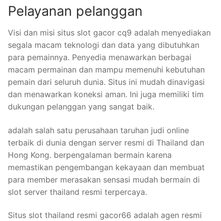
Pelayanan pelanggan
Visi dan misi situs slot gacor cq9 adalah menyediakan
segala macam teknologi dan data yang dibutuhkan
para pemainnya. Penyedia menawarkan berbagai
macam permainan dan mampu memenuhi kebutuhan
pemain dari seluruh dunia. Situs ini mudah dinavigasi
dan menawarkan koneksi aman. Ini juga memiliki tim
dukungan pelanggan yang sangat baik.
adalah salah satu perusahaan taruhan judi online
terbaik di dunia dengan server resmi di Thailand dan
Hong Kong. berpengalaman bermain karena
memastikan pengembangan kekayaan dan membuat
para member merasakan sensasi mudah bermain di
slot server thailand resmi terpercaya.
Situs slot thailand resmi gacor66 adalah agen resmi