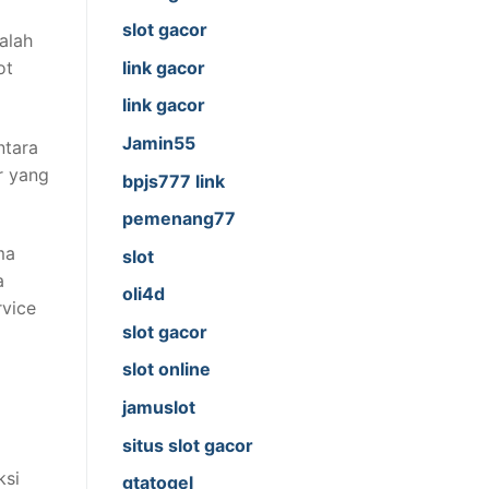
slot gacor
alah
link gacor
ot
link gacor
Jamin55
ntara
r yang
bpjs777 link
pemenang77
ma
slot
a
oli4d
rvice
slot gacor
slot online
jamuslot
situs slot gacor
ksi
gtatogel