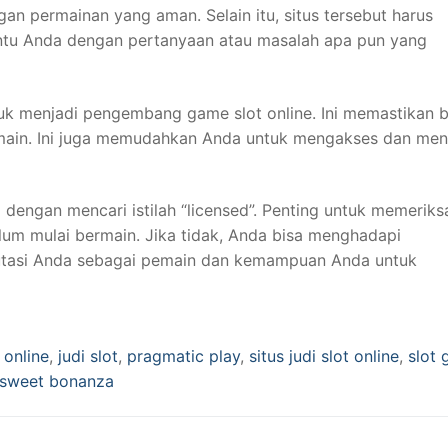
an permainan yang aman. Selain itu, situs tersebut harus
ntu Anda dengan pertanyaan atau masalah apa pun yang
tuk menjadi pengembang game slot online. Ini memastikan
emain. Ini juga memudahkan Anda untuk mengakses dan men
 dengan mencari istilah “licensed”. Penting untuk memeriks
elum mulai bermain. Jika tidak, Anda bisa menghadapi
utasi Anda sebagai pemain dan kemampuan Anda untuk
 online
,
judi slot
,
pragmatic play
,
situs judi slot online
,
slot 
sweet bonanza