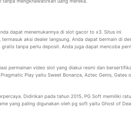
 tanpa mengkhawatirkan uang mereka.
Anda dapat menemukannya di slot gacor to x3. Situs ini
termasuk aksi dealer langsung. Anda dapat bermain di de
n gratis tanpa perlu deposit. Anda juga dapat mencoba per
si permainan video slot yang diakui resmi dan bersertifika
Pragmatic Play yaitu Sweet Bonanza, Aztec Gems, Gates o
erpercaya. Didirikan pada tahun 2015, PG Soft memiliki rat
ame yang paling digunakan oleh pg soft yaitu Ghost of Dea