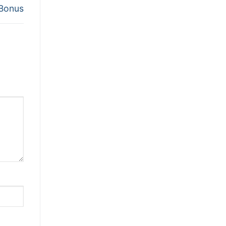
 Bonus