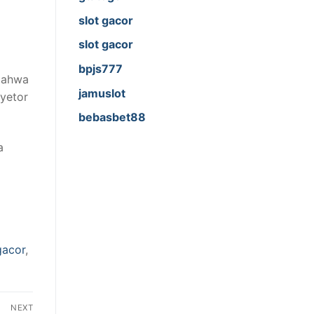
slot gacor
slot gacor
bpjs777
 bahwa
jamuslot
yetor
bebasbet88
a
gacor
,
NEXT