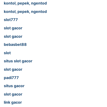
kontol, pepek, ngentod
kontol, pepek, ngentod
slot777
slot gacor
slot gacor
bebasbet88
slot
situs slot gacor
slot gacor
padi777
situs gacor
slot gacor
link gacor