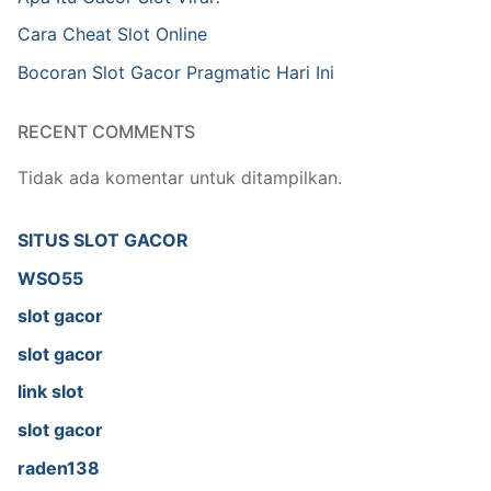
Cara Cheat Slot Online
Bocoran Slot Gacor Pragmatic Hari Ini
RECENT COMMENTS
Tidak ada komentar untuk ditampilkan.
SITUS SLOT GACOR
WSO55
slot gacor
slot gacor
link slot
slot gacor
raden138