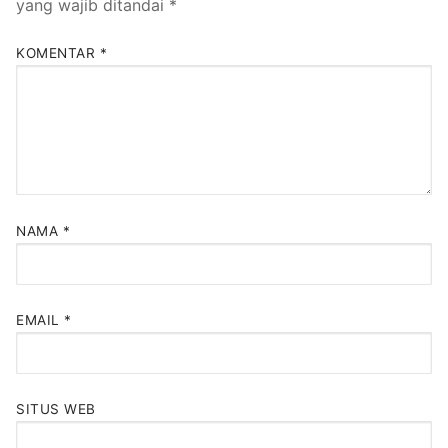
yang wajib ditandai
*
KOMENTAR
*
NAMA
*
EMAIL
*
SITUS WEB