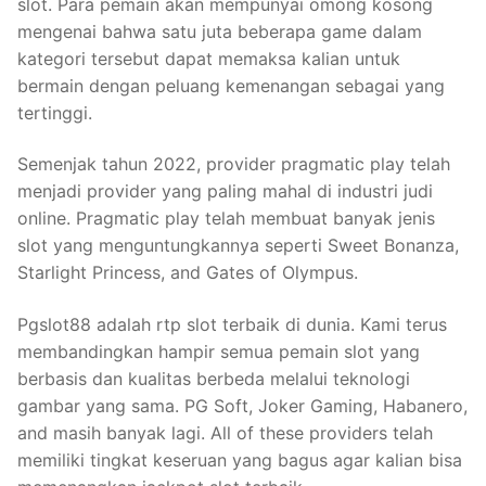
slot. Para pemain akan mempunyai omong kosong
mengenai bahwa satu juta beberapa game dalam
kategori tersebut dapat memaksa kalian untuk
bermain dengan peluang kemenangan sebagai yang
tertinggi.
Semenjak tahun 2022, provider pragmatic play telah
menjadi provider yang paling mahal di industri judi
online. Pragmatic play telah membuat banyak jenis
slot yang menguntungkannya seperti Sweet Bonanza,
Starlight Princess, and Gates of Olympus.
Pgslot88 adalah rtp slot terbaik di dunia. Kami terus
membandingkan hampir semua pemain slot yang
berbasis dan kualitas berbeda melalui teknologi
gambar yang sama. PG Soft, Joker Gaming, Habanero,
and masih banyak lagi. All of these providers telah
memiliki tingkat keseruan yang bagus agar kalian bisa