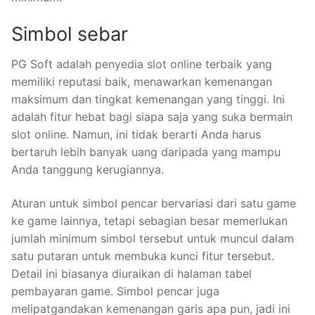
Simbol sebar
PG Soft adalah penyedia slot online terbaik yang
memiliki reputasi baik, menawarkan kemenangan
maksimum dan tingkat kemenangan yang tinggi. Ini
adalah fitur hebat bagi siapa saja yang suka bermain
slot online. Namun, ini tidak berarti Anda harus
bertaruh lebih banyak uang daripada yang mampu
Anda tanggung kerugiannya.
Aturan untuk simbol pencar bervariasi dari satu game
ke game lainnya, tetapi sebagian besar memerlukan
jumlah minimum simbol tersebut untuk muncul dalam
satu putaran untuk membuka kunci fitur tersebut.
Detail ini biasanya diuraikan di halaman tabel
pembayaran game. Simbol pencar juga
melipatgandakan kemenangan garis apa pun, jadi ini