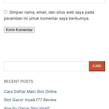
Simpan nama, email, dan situs web saya pada
peramban ini untuk komentar saya berikutnya.
Cari
CARI
RECENT POSTS
Cara Daftar Main Slot Online
Slot Gacor musik777 Review
Apa Itu Gacor Slot Viral?