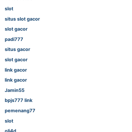
slot
situs slot gacor
slot gacor
padi777
situs gacor
slot gacor
link gacor
link gacor
Jamin55
bpjs777 link
pemenang77
slot
oli4d