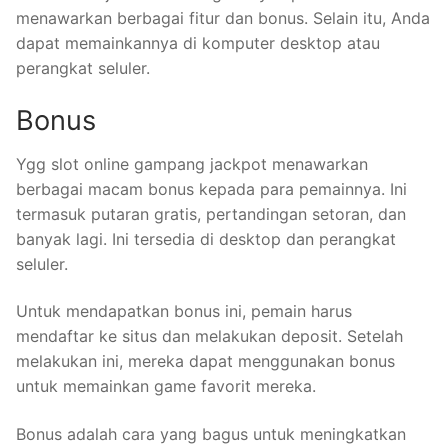
menawarkan berbagai fitur dan bonus. Selain itu, Anda
dapat memainkannya di komputer desktop atau
perangkat seluler.
Bonus
Ygg slot online gampang jackpot menawarkan
berbagai macam bonus kepada para pemainnya. Ini
termasuk putaran gratis, pertandingan setoran, dan
banyak lagi. Ini tersedia di desktop dan perangkat
seluler.
Untuk mendapatkan bonus ini, pemain harus
mendaftar ke situs dan melakukan deposit. Setelah
melakukan ini, mereka dapat menggunakan bonus
untuk memainkan game favorit mereka.
Bonus adalah cara yang bagus untuk meningkatkan