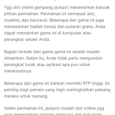
Ygg slot online gampang jackpot menawarkan banyak
pilihan permainan. Permainan ini termasuk slot,
roulette, dan baccarat. Beberapa dari game ini juga
menawarkan hadiah bonus dan putaran gratis. Anda
dapat memainkan game ini di komputer atau
perangkat seluler Anda.
Bagian terbaik dari game-game ini adalah mudah
dimainkan. Selain itu, Anda tidak perlu mengunduh
perangkat lunak atau aplikasi apa pun untuk
menikmatinya.
Beberapa dari game ini bahkan memiliki RTP tinggi. Ini
penting bagi pemain yang ingin meningkatkan peluang
mereka untuk menang.
Selain permainan ini, jackpot mudah slot online ygg
juga menawarkan obrolan langsung dan dukungan