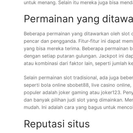
untuk menang. Selain itu mereka juga bisa men
Permainan yang ditaw
Beberapa permainan yang ditawarkan oleh slot on
pencar dan pengganda. Fitur-fitur ini dapat m
yang bisa mereka terima. Beberapa permainan b
dengan setiap putaran gulungan. Jackpot ini d
atau kombinasi dari faktor lain, seperti jumlah 
Selain permainan slot tradisional, ada juga beber
seperti bola online sbobet88, live casino online
populer adalah joker gaming atau joker123. Pen
dan banyak pilihan judi slot yang dimainkan. M
mudah. Ini adalah cara yang bagus untuk mencob
Reputasi situs