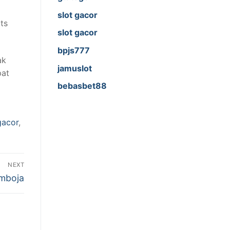
slot gacor
ts
slot gacor
bpjs777
ak
jamuslot
pat
bebasbet88
gacor
,
NEXT
amboja