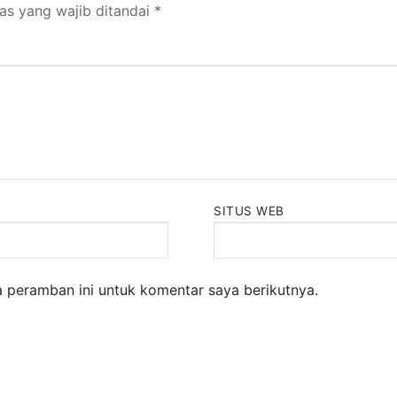
as yang wajib ditandai
*
SITUS WEB
 peramban ini untuk komentar saya berikutnya.