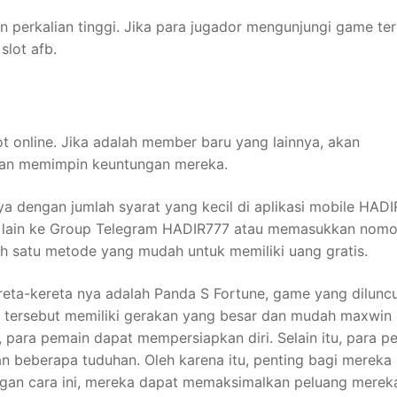
perkalian tinggi. Jika para jugador mengunjungi game ter
slot afb.
t online. Jika adalah member baru yang lainnya, akan
an memimpin keuntungan mereka.
ya dengan jumlah syarat yang kecil di aplikasi mobile HAD
n lain ke Group Telegram HADIR777 atau memasukkan nomo
lah satu metode yang mudah untuk memiliki uang gratis.
reta-kereta nya adalah Panda S Fortune, game yang dilunc
e tersebut memiliki gerakan yang besar dan mudah maxwin 
 para pemain dapat mempersiapkan diri. Selain itu, para p
n beberapa tuduhan. Oleh karena itu, penting bagi mereka
ngan cara ini, mereka dapat memaksimalkan peluang merek