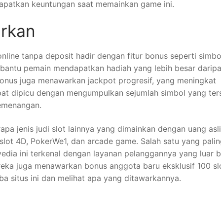
dapatkan keuntungan saat memainkan game ini.
arkan
line tanpa deposit hadir dengan fitur bonus seperti simbo
embantu pemain mendapatkan hadiah yang lebih besar darip
onus juga menawarkan jackpot progresif, yang meningkat
apat dipicu dengan mengumpulkan sejumlah simbol yang ter
kemenangan.
apa jenis judi slot lainnya yang dimainkan dengan uang asli
, slot 4D, PokerWe1, dan arcade game. Salah satu yang pali
yedia ini terkenal dengan layanan pelanggannya yang luar b
ereka juga menawarkan bonus anggota baru eksklusif 100 sl
a situs ini dan melihat apa yang ditawarkannya.