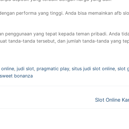
 dengan performa yang tinggi. Anda bisa memainkan afb slo
an penggunaan yang tepat kepada teman pribadi. Anda tid
t tanda-tanda tersebut, dan jumlah tanda-tanda yang te
 online
,
judi slot
,
pragmatic play
,
situs judi slot online
,
slot 
sweet bonanza
Next
Slot Online K
post: