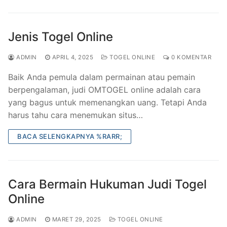
Jenis Togel Online
ADMIN
APRIL 4, 2025
TOGEL ONLINE
0 KOMENTAR
Baik Anda pemula dalam permainan atau pemain
berpengalaman, judi OMTOGEL online adalah cara
yang bagus untuk memenangkan uang. Tetapi Anda
harus tahu cara menemukan situs…
BACA SELENGKAPNYA %RARR;
Cara Bermain Hukuman Judi Togel
Online
ADMIN
MARET 29, 2025
TOGEL ONLINE