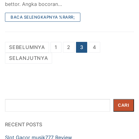
bettor. Angka bocoran…
BACA SELENGKAPNYA %RARR;
Paginasi
SEBELUMNYA
1
2
3
4
pos
SELANJUTNYA
Cari
CARI
RECENT POSTS
Slot Gacor musik777 Review