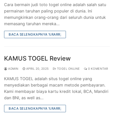
Cara bermain judi toto togel online adalah salah satu
permainan taruhan paling populer di dunia. Ini
memungkinkan orang-orang dari seluruh dunia untuk
memasang taruhan mereka…
BACA SELENGKAPNYA %RARR;
KAMUS TOGEL Review
ADMIN
APRIL 20, 2025
TOGEL ONLINE
0 KOMENTAR
KAMUS TOGEL adalah situs togel online yang
menyediakan berbagai macam metode pembayaran.
Kami membayar biaya kartu kredit lokal, BCA, Mandiri
dan BNI, as well as…
BACA SELENGKAPNYA %RARR;