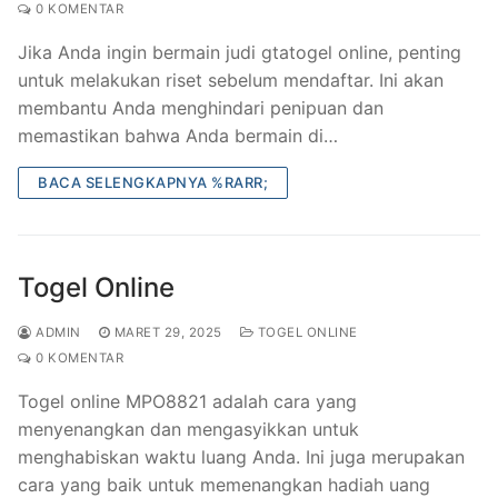
0 KOMENTAR
Jika Anda ingin bermain judi gtatogel online, penting
untuk melakukan riset sebelum mendaftar. Ini akan
membantu Anda menghindari penipuan dan
memastikan bahwa Anda bermain di…
BACA SELENGKAPNYA %RARR;
Togel Online
ADMIN
MARET 29, 2025
TOGEL ONLINE
0 KOMENTAR
Togel online MPO8821 adalah cara yang
menyenangkan dan mengasyikkan untuk
menghabiskan waktu luang Anda. Ini juga merupakan
cara yang baik untuk memenangkan hadiah uang