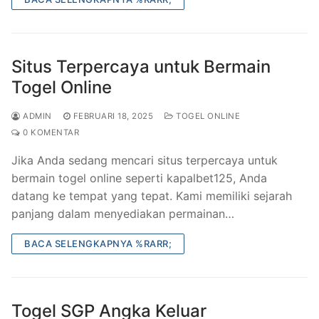
Situs Terpercaya untuk Bermain
Togel Online
ADMIN
FEBRUARI 18, 2025
TOGEL ONLINE
0 KOMENTAR
Jika Anda sedang mencari situs terpercaya untuk
bermain togel online seperti kapalbet125, Anda
datang ke tempat yang tepat. Kami memiliki sejarah
panjang dalam menyediakan permainan…
BACA SELENGKAPNYA %RARR;
Togel SGP Angka Keluar