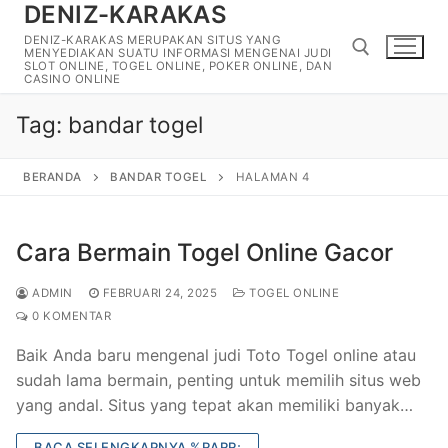
DENIZ-KARAKAS
Lompat
ke
DENIZ-KARAKAS MERUPAKAN SITUS YANG
MENYEDIAKAN SUATU INFORMASI MENGENAI JUDI
konten
SLOT ONLINE, TOGEL ONLINE, POKER ONLINE, DAN
CASINO ONLINE
Tag:
bandar togel
Cari:
BERANDA
BANDAR TOGEL
HALAMAN 4
Cara Bermain Togel Online Gacor
ADMIN
FEBRUARI 24, 2025
TOGEL ONLINE
0 KOMENTAR
Baik Anda baru mengenal judi Toto Togel online atau
sudah lama bermain, penting untuk memilih situs web
yang andal. Situs yang tepat akan memiliki banyak…
BACA SELENGKAPNYA %RARR;