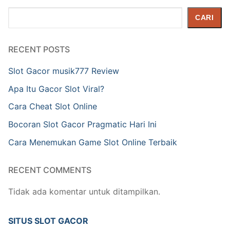
Cari
CARI
RECENT POSTS
Slot Gacor musik777 Review
Apa Itu Gacor Slot Viral?
Cara Cheat Slot Online
Bocoran Slot Gacor Pragmatic Hari Ini
Cara Menemukan Game Slot Online Terbaik
RECENT COMMENTS
Tidak ada komentar untuk ditampilkan.
SITUS SLOT GACOR