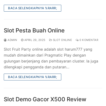
BACA SELENGKAPNYA %RARR;
Slot Pesta Buah Online
ADMIN
APRIL 29, 2025
SLOT ONLINE
0 KOMENTAR
Slot Fruit Party online adalah slot harum777 yang
mudah dimainkan dari Pragmatic Play dengan
gulungan berjenjang dan pembayaran cluster. Ia juga
dilengkapi pengganda dan putaran…
BACA SELENGKAPNYA %RARR;
Slot Demo Gacor X500 Review