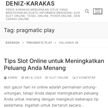
DENIZ-KARAKAS
Lompat
ke
DENIZ-KARAKAS MERUPAKAN SITUS YANG
MENYEDIAKAN SUATU INFORMASI MENGENAI JUDI
konten
SLOT ONLINE, TOGEL ONLINE, POKER ONLINE, DAN
CASINO ONLINE
Tag:
pragmatic play
Cari:
BERANDA
PRAGMATIC PLAY
HALAMAN 46
Tips Slot Online untuk Meningkatkan
Peluang Anda Menang
ADMIN
MEI 8, 2025
SLOT ONLINE
0 KOMENTAR
slot gacor hari ini online adalah permainan untung-
untungan, tetapi Anda dapat meningkatkan peluang
Anda untuk menang dengan mengikuti beberapa tip
sederhana. Ingatlah untuk bertaruh secara…