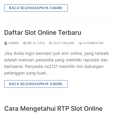
BACA SELENGKAPNYA %RARR;
Daftar Slot Online Terbaru
ADMIN
MEI 8, 2025
SLOT ONLINE
0 KOMENTAR
Jika Anda ingin bermain judi slot online, yang terbaik
adalah mencari penyedia yang memiliki reputasi dan
berlisensi. Penyedia ns2121 memiliki tim dukungan
pelanggan yang kuat…
BACA SELENGKAPNYA %RARR;
Cara Mengetahui RTP Slot Online