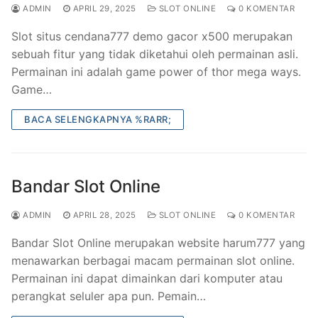
ADMIN
APRIL 29, 2025
SLOT ONLINE
0 KOMENTAR
Slot situs cendana777 demo gacor x500 merupakan
sebuah fitur yang tidak diketahui oleh permainan asli.
Permainan ini adalah game power of thor mega ways.
Game…
BACA SELENGKAPNYA %RARR;
Bandar Slot Online
ADMIN
APRIL 28, 2025
SLOT ONLINE
0 KOMENTAR
Bandar Slot Online merupakan website harum777 yang
menawarkan berbagai macam permainan slot online.
Permainan ini dapat dimainkan dari komputer atau
perangkat seluler apa pun. Pemain…