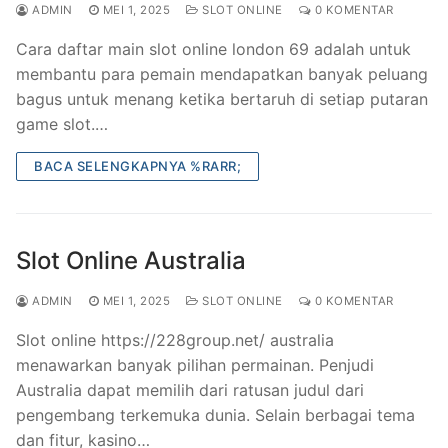
ADMIN
MEI 1, 2025
SLOT ONLINE
0 KOMENTAR
Cara daftar main slot online london 69 adalah untuk
membantu para pemain mendapatkan banyak peluang
bagus untuk menang ketika bertaruh di setiap putaran
game slot.…
BACA SELENGKAPNYA %RARR;
Slot Online Australia
ADMIN
MEI 1, 2025
SLOT ONLINE
0 KOMENTAR
Slot online https://228group.net/ australia
menawarkan banyak pilihan permainan. Penjudi
Australia dapat memilih dari ratusan judul dari
pengembang terkemuka dunia. Selain berbagai tema
dan fitur, kasino…