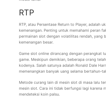
RTP
RTP, atau Persentase Return to Player, adalah 
kemenangan. Penting untuk memahami peran fakto
permainan slot dengan volatilitas rendah, yang 
kemenangan besar.
Game slot online dirancang dengan perangkat l
game. Meskipun demikian, beberapa orang tela
kodenya. Salah satunya adalah Ronald Dale Harr
memenangkan banyak uang selama bertahun-tah
Metode curang lain di mesin slot di masa lalu 
mesin slot. Cara ini tidak berfungsi lagi karena
mendeteksi koin palsu.