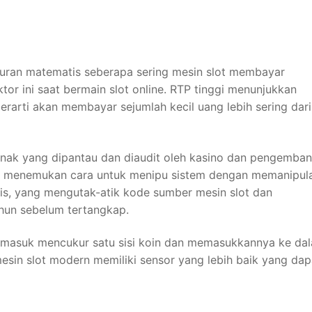
ukuran matematis seberapa sering mesin slot membayar
r ini saat bermain slot online. RTP tinggi menunjukkan
berarti akan membayar sejumlah kecil uang lebih sering dar
unak yang dipantau dan diaudit oleh kasino dan pengemba
h menemukan cara untuk menipu sistem dengan memanipula
is, yang mengutak-atik kode sumber mesin slot dan
un sebelum tertangkap.
termasuk mencukur satu sisi koin dan memasukkannya ke da
 mesin slot modern memiliki sensor yang lebih baik yang dap