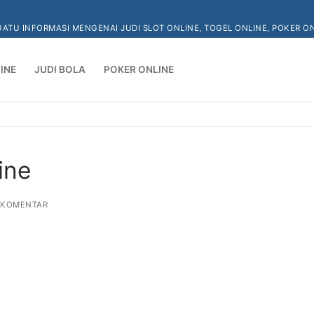
TU INFORMASI MENGENAI JUDI SLOT ONLINE, TOGEL ONLINE, POKER ON
INE
JUDI BOLA
POKER ONLINE
Cari:
ine
 KOMENTAR