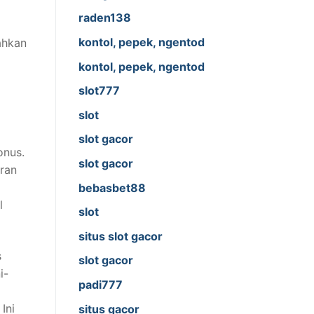
raden138
kontol, pepek, ngentod
ahkan
kontol, pepek, ngentod
slot777
slot
slot gacor
onus.
slot gacor
aran
bebasbet88
l
slot
situs slot gacor
s
slot gacor
i-
padi777
Ini
situs gacor