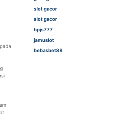
slot gacor
slot gacor
bpjs777
jamuslot
ipada
bebasbet88
ng
si
lam
at