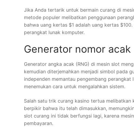
Jika Anda tertarik untuk bermain curang di mes
metode populer melibatkan penggunaan perangka
bahwa uang kertas $1 adalah uang kertas $100. 
perangkat lunak komputer.
Generator nomor acak
Generator angka acak (RNG) di mesin slot mengha
kemudian diterjemahkan menjadi simbol pada gul
independen memantau pengembang perangkat lu
menemukan cara untuk mengalahkan sistem.
Salah satu trik curang kasino tertua melibatkan
berpikir bahwa itu telah dimasukkan, memungk
slot curang ini tidak berfungsi lagi, karena m
pembayaran.