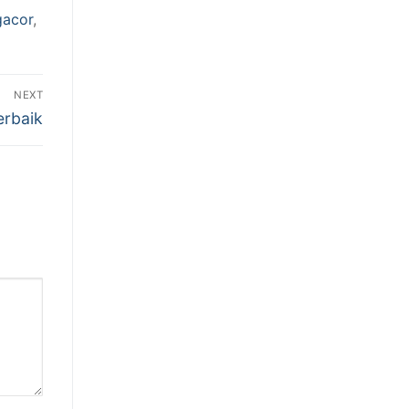
gacor
,
NEXT
erbaik