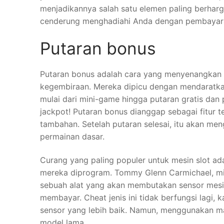
menjadikannya salah satu elemen paling berharga
cenderung menghadiahi Anda dengan pembayaran l
Putaran bonus
Putaran bonus adalah cara yang menyenangkan 
kegembiraan. Mereka dipicu dengan mendaratkan
mulai dari mini-game hingga putaran gratis d
jackpot! Putaran bonus dianggap sebagai fitur 
tambahan. Setelah putaran selesai, itu akan 
permainan dasar.
Curang yang paling populer untuk mesin slot 
mereka diprogram. Tommy Glenn Carmichael, mi
sebuah alat yang akan membutakan sensor mesi
membayar. Cheat jenis ini tidak berfungsi lagi
sensor yang lebih baik. Namun, menggunakan ma
model lama.